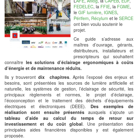
L’
AFE
,
Afilog
, la
CAPEB
,
EDF
,
FEDELEC
, la
FFIE
, la
FGME
,
le
GIF lumière
,
IGNES
,
Périfem
,
Récylum
et le
SERCE
ont bien voulu soutenir le
projet.
Ce guide s’adresse aux
maîtres d’ouvrage, gérants,
distributeurs, installateurs et
prescripteurs qui souhaitent
connaître
les solutions d’éclairage ergonomiques à coûts
d’énergie et de maintenance réduits.
Ils y trouveront
dix chapitres
. Après l’exposé des enjeux et
besoins, sont présentées les sources de lumière artificielle et
naturelle, les systèmes de gestion, l’éclairage de sécurité, les
principaux règlements et normes, le projet d’éclairage,
l’écoconception et le traitement des déchets d’équipements
électriques et électroniques (DEEE).
Des exemples de
réalisation sont ensuite présentés
auxquels s’ajoute un
tableau d’aide au calcul du temps de retour sur
investissement et du coût global
. Une présentation des
principales aides financières disponibles y est également
proposée.