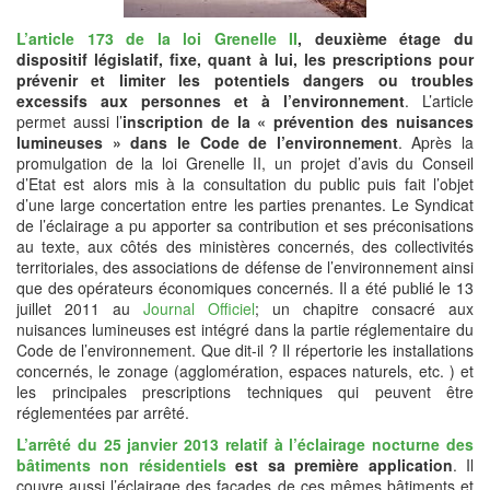
L’article 173 de la loi Grenelle II
, deuxième étage du
dispositif législatif, fixe, quant à lui, les prescriptions pour
prévenir et limiter les potentiels dangers ou troubles
excessifs aux personnes et à l’environnement
. L’article
permet aussi l’
inscription de la « prévention des nuisances
lumineuses » dans le Code de l’environnement
. Après la
promulgation de la loi Grenelle II, un projet d’avis du Conseil
d’Etat est alors mis à la consultation du public puis fait l’objet
d’une large concertation entre les parties prenantes. Le Syndicat
de l’éclairage a pu apporter sa contribution et ses préconisations
au texte, aux côtés des ministères concernés, des collectivités
territoriales, des associations de défense de l’environnement ainsi
que des opérateurs économiques concernés. Il a été publié le 13
juillet 2011 au
Journal Officiel
; un chapitre consacré aux
nuisances lumineuses est intégré dans la partie réglementaire du
Code de l’environnement. Que dit-il ? Il répertorie les installations
concernés, le zonage (agglomération, espaces naturels, etc. ) et
les principales prescriptions techniques qui peuvent être
réglementées par arrêté.
L’arrêté du 25 janvier 2013 relatif à l’éclairage nocturne des
bâtiments non résidentiels
est sa première application
. Il
couvre aussi l’éclairage des façades de ces mêmes bâtiments et